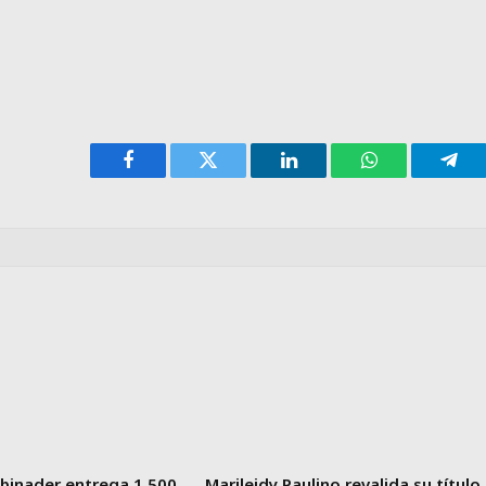
Facebook
Twitter
LinkedIn
WhatsApp
Tele
binader entrega 1,500
Marileidy Paulino revalida su título