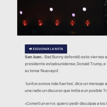
🔊 ESCUCHAR LA NOTA
San Juan.-
Bad Bunny defendió este viernes a 
presidente estadounidense, Donald Trump, e hi
su tema ‘Nuevayol’.
‘Juntos somos más fuertes’, dice un mensaje a
una radio un discurso que imita a un posible 
«Cometí un error, quiero pedir disculpas a lo