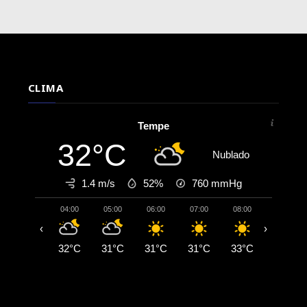
CLIMA
Tempe
32°C
Nublado
1.4 m/s
52%
760
mmHg
04:00
05:00
06:00
07:00
08:00
09:00
‹
›
32°C
31°C
31°C
31°C
33°C
35°C