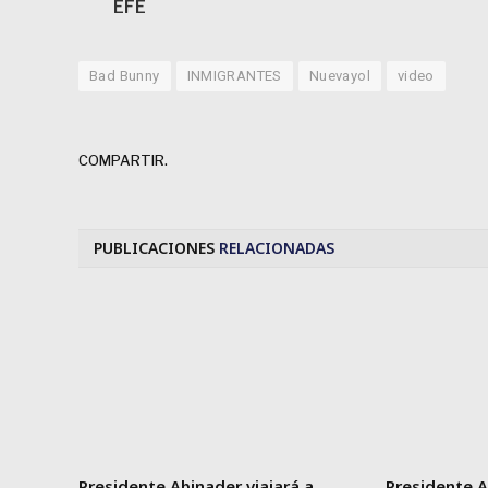
EFE
Bad Bunny
INMIGRANTES
Nuevayol
video
COMPARTIR.
PUBLICACIONES
RELACIONADAS
Presidente Abinader viajará a
Presidente A