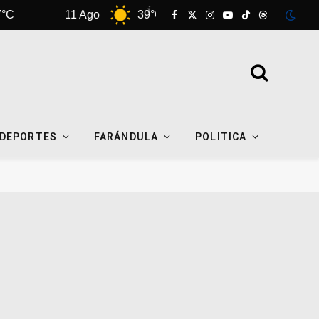
11 Ago
39°C
12 Ago
38°C
Facebook
X
Instagram
YouTube
TikTok
Threads
(Twitter)
DEPORTES
FARÁNDULA
POLITICA