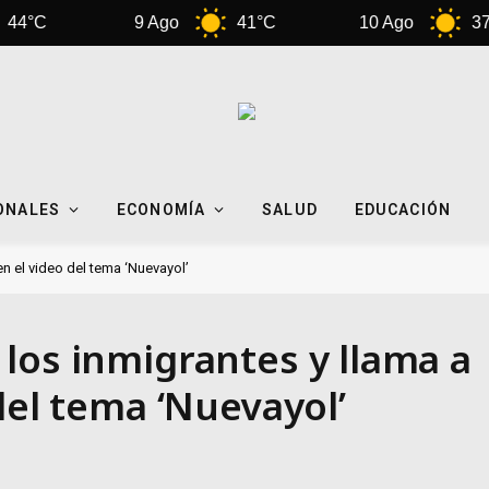
9 Ago
41°C
10 Ago
37°C
ONALES
ECONOMÍA
SALUD
EDUCACIÓN
en el video del tema ‘Nuevayol’
los inmigrantes y llama a
del tema ‘Nuevayol’