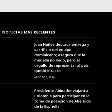
NOTICIAS MÁS RECIENTES
Juan Núñez destaca entrega y
sacrificio del equipo
dominicano; asegura que la
medalla no llegó, pero el
orgullo de representar al país
quedó intacto
10:00
11:00
12:00
13:00
14:00
15:00
16:00
AGOSTO 6, 2026
Presidente Abinader viajará a
37°C
39°C
41°C
42°C
43°C
44°C
43°C
Colombia para participar en la
toma de posesión de Abelardo
de la Espriella