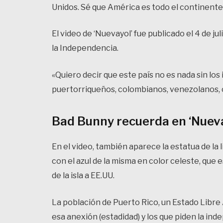
Unidos. Sé que América es todo el continente»,
El video de ‘Nuevayol’ fue publicado el 4 de ju
la Independencia.
«Quiero decir que este país no es nada sin los
puertorriqueños, colombianos, venezolanos, c
Bad Bunny recuerda en ‘Nueva
En el video, también aparece la estatua de la 
con el azul de la misma en color celeste, que 
de la isla a EE.UU.
La población de Puerto Rico, un Estado Libre A
esa anexión (estadidad) y los que piden la in