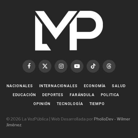
Facebook
X
Instagram
YouTube
TikTok
Threads
(Twitter)
NACIONALES
INTERNACIONALES
ECONOMÍA
SALUD
EDUCACIÓN
DEPORTES
FARÁNDULA
POLITICA
OPINIÓN
TECNOLOGÍA
TIEMPO
© 2026 La VozPública | Web Desarrollada por
PholioDev - Wilmer
Jiménez
.