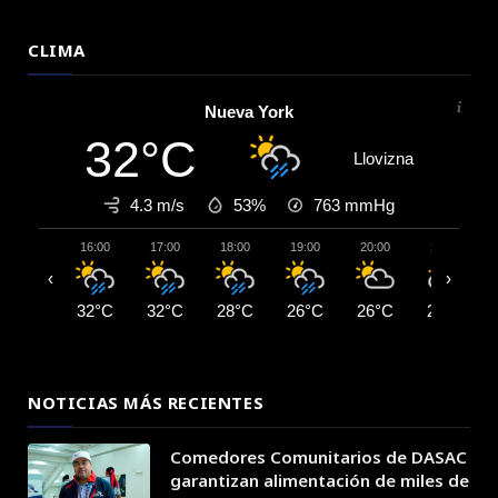
CLIMA
Nueva York
32°C
Llovizna
4.3 m/s
53%
763
mmHg
16:00
17:00
18:00
19:00
20:00
21:00
‹
›
32°C
32°C
28°C
26°C
26°C
26°C
NOTICIAS MÁS RECIENTES
Comedores Comunitarios de DASAC
garantizan alimentación de miles de