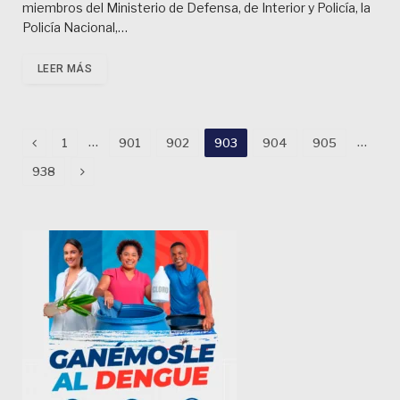
miembros del Ministerio de Defensa, de Interior y Policía, la
Policía Nacional,…
LEER MÁS
Previous
…
…
1
901
902
903
904
905
Next
938