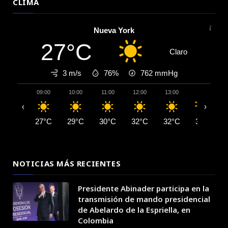
CLIMA
Nueva York
27°C
Claro
3 m/s
76%
762
mmHg
09:00
10:00
11:00
12:00
13:00
14:00
‹
›
27°C
29°C
30°C
32°C
32°C
33°C
NOTICIAS MÁS RECIENTES
Presidente Abinader participa en la
transmisión de mando presidencial
de Abelardo de la Espriella, en
Colombia