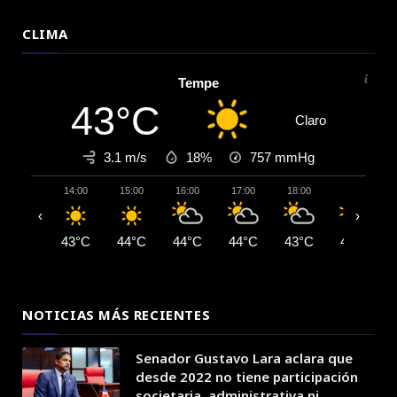
CLIMA
Tempe
43°C
Claro
3.1 m/s
18%
757
mmHg
14:00
15:00
16:00
17:00
18:00
19:00
‹
›
43°C
44°C
44°C
44°C
43°C
42°C
NOTICIAS MÁS RECIENTES
Senador Gustavo Lara aclara que
desde 2022 no tiene participación
societaria, administrativa ni