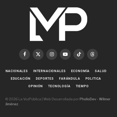
Facebook
X
Instagram
YouTube
TikTok
Threads
(Twitter)
NACIONALES
INTERNACIONALES
ECONOMÍA
SALUD
EDUCACIÓN
DEPORTES
FARÁNDULA
POLITICA
OPINIÓN
TECNOLOGÍA
TIEMPO
© 2026 La VozPública | Web Desarrollada por
PholioDev - Wilmer
Jiménez
.