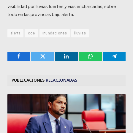
visibilidad por lluvias fuertes y vías encharcadas, sobre
todo en las provincias bajo alerta.
alerta
coe
Inundaciones
lluvias
Facebook
Twitter
LinkedIn
WhatsApp
Telegra
PUBLICACIONES
RELACIONADAS