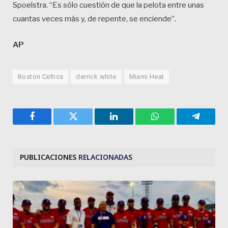
Spoelstra. “Es sólo cuestión de que la pelota entre unas
cuantas veces más y, de repente, se enciende”.
AP
Boston Celtics
derrick white
Miami Heat
Facebook
Twitter
LinkedIn
WhatsApp
Telegra
PUBLICACIONES
RELACIONADAS