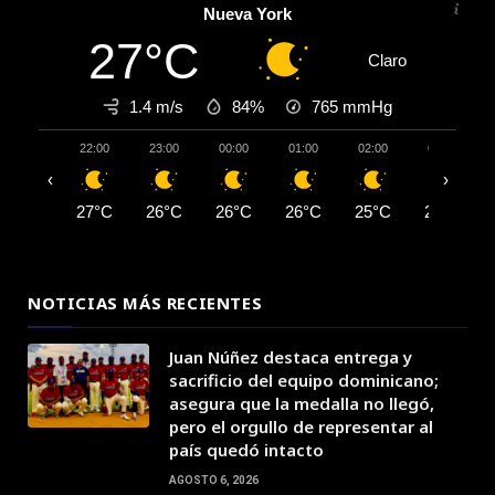
Nueva York
27°C
Claro
1.4 m/s
84%
765
mmHg
22:00
23:00
00:00
01:00
02:00
03:00
‹
›
27°C
26°C
26°C
26°C
25°C
25°C
NOTICIAS MÁS RECIENTES
Juan Núñez destaca entrega y
sacrificio del equipo dominicano;
asegura que la medalla no llegó,
pero el orgullo de representar al
país quedó intacto
AGOSTO 6, 2026