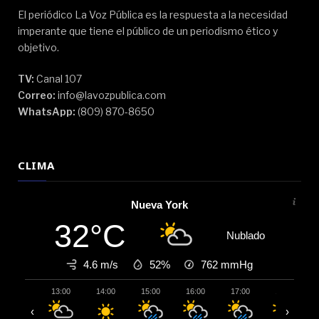
El periódico La Voz Pública es la respuesta a la necesidad
imperante que tiene el público de un periodismo ético y
objetivo.
TV:
Canal 107
Correo:
info@lavozpublica.com
WhatsApp:
(809) 870-8650
CLIMA
Nueva York
32°C
Nublado
4.6 m/s
52%
762
mmHg
13:00
14:00
15:00
16:00
17:00
18:00
‹
›