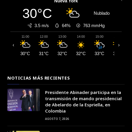
Nueva York
30°C
Nublado
3.5 m/s
64%
763
mmHg
11:00
12:00
13:00
14:00
15:00
16:00
‹
›
30°C
31°C
32°C
32°C
33°C
33°C
NOTICIAS MÁS RECIENTES
Presidente Abinader participa en la
transmisión de mando presidencial
de Abelardo de la Espriella, en
Colombia
AGOSTO 7, 2026