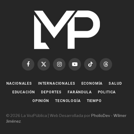
Facebook
X
Instagram
YouTube
TikTok
Threads
(Twitter)
NACIONALES
INTERNACIONALES
ECONOMÍA
SALUD
EDUCACIÓN
DEPORTES
FARÁNDULA
POLITICA
OPINIÓN
TECNOLOGÍA
TIEMPO
© 2026 La VozPública | Web Desarrollada por
PholioDev - Wilmer
Jiménez
.