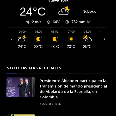
Nueva York
24°C
Nublado
2 m/s
64%
762
mmHg
04:00
05:00
06:00
07:00
08:00
09:00
‹
›
24°C
23°C
23°C
23°C
25°C
27°C
NOTICIAS MÁS RECIENTES
Presidente Abinader participa en la
transmisión de mando presidencial
de Abelardo de la Espriella, en
Colombia
AGOSTO 7, 2026