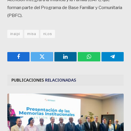
forman parte del Programa de Base Familiar y Comunitaria
(PBFC).
inaipi
misa
ni;os
Facebook
Twitter
LinkedIn
WhatsApp
Telegra
PUBLICACIONES
RELACIONADAS