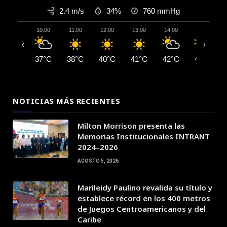
2.4 m/s
34%
760
mmHg
10:00
11:00
12:00
13:00
14:00
15:00
‹
›
37°C
38°C
40°C
41°C
42°C
42°C
NOTICIAS MÁS RECIENTES
Milton Morrison presenta las
Memorias Institucionales INTRANT
2024–2026
AGOSTO 5, 2026
Marileidy Paulino revalida su título y
establece récord en los 400 metros
de Juegos Centroamericanos y del
Caribe