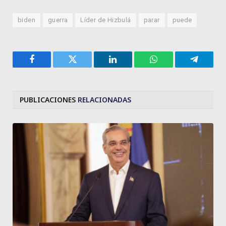
biden
guerra
Líder de Hizbulá
parar
puede
Facebook
Twitter
LinkedIn
WhatsApp
Telegra
PUBLICACIONES
RELACIONADAS