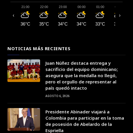
21:00
22:00
23:00
00:00
01:00
02:00
‹
›
36°C
35°C
34°C
34°C
33°C
33°C
NOTICIAS MÁS RECIENTES
Juan Núñez destaca entrega y
sacrificio del equipo dominicano;
asegura que la medalla no llegó,
pero el orgullo de representar al
país quedó intacto
AGOSTO 6, 2026
Presidente Abinader viajará a
Colombia para participar en la toma
de posesión de Abelardo de la
Espriella