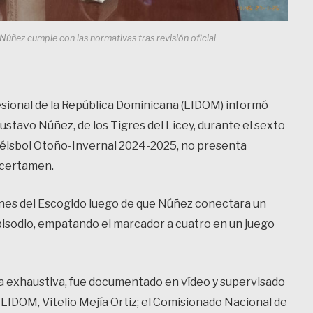
úñez cumple con las normativas tras revisión oficial
esional de la República Dominicana (LIDOM) informó
ustavo Núñez, de los Tigres del Licey, durante el sexto
 Béisbol Otoño-Invernal 2024-2025, no presenta
 certamen.
eones del Escogido luego de que Núñez conectara un
pisodio, empatando el marcador a cuatro en un juego
ra exhaustiva, fue documentado en vídeo y supervisado
e LIDOM, Vitelio Mejía Ortiz; el Comisionado Nacional de