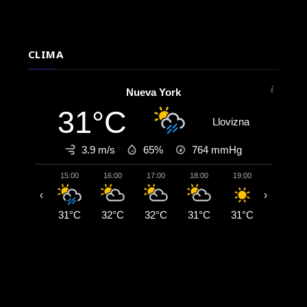
CLIMA
Nueva York
31°C
Llovizna
3.9 m/s
65%
764
mmHg
15:00
16:00
17:00
18:00
19:00
20:00
‹
›
31°C
32°C
32°C
31°C
31°C
29°C