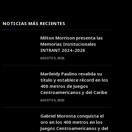
NOTICIAS MÁS RECIENTES
Milton Morrison presenta las
Memorias Institucionales
INTRANT 2024–2026
AGOSTO 5, 2026
Marileidy Paulino revalida su
21:00
22:00
23:00
00:00
01:00
02:00
03:00
título y establece récord en los
400 metros de Juegos
Centroamericanos y del Caribe
29°C
27°C
26°C
26°C
26°C
25°C
25°C
AGOSTO 5, 2026
Gabriel Moronta conquista el
oro en los 400 metros en los
Juegos Centroamericanos y del