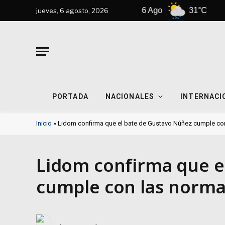
Nueva York
6 Ago
31°C
7
jueves, 6 agosto, 2026
PORTADA
NACIONALES
INTERNACI
Inicio
»
Lidom confirma que el bate de Gustavo Núñez cumple con l
Lidom confirma que e
cumple con las normati