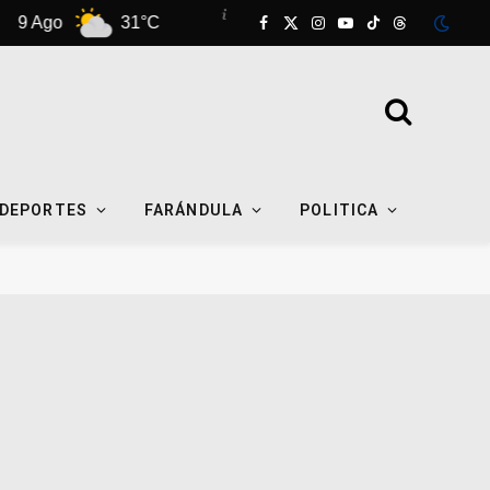
o
31°C
10 Ago
30°C
11 Ago
Facebook
X
Instagram
YouTube
TikTok
Threads
(Twitter)
DEPORTES
FARÁNDULA
POLITICA