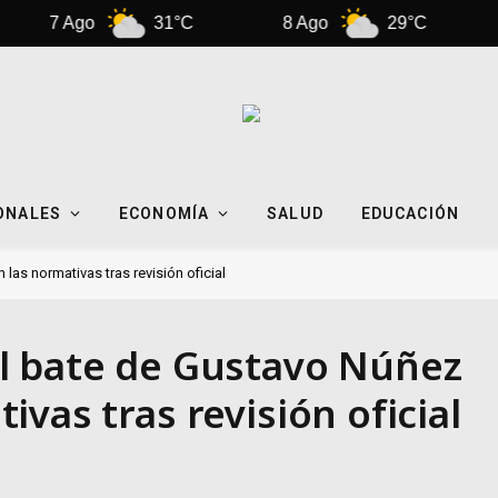
 Ago
31°C
8 Ago
29°C
9 Ag
ONALES
ECONOMÍA
SALUD
EDUCACIÓN
as normativas tras revisión oficial
l bate de Gustavo Núñez
vas tras revisión oficial