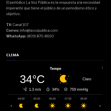
El periódico La Voz Pública es la respuesta a la necesidad
imperante que tiene el público de un periodismo ético y
objetivo.
TV:
Canal 107
Correo:
info@lavozpublica.com
WhatsApp:
(809) 870-8650
CLIMA
Tempe
34°C
Claro
1.3 m/s
34%
759
mmHg
04:00
05:00
06:00
07:00
08:00
09:00
‹
›