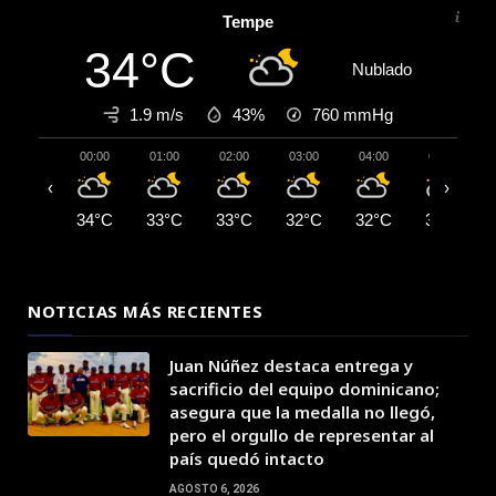
Tempe
34°C
Nublado
1.9 m/s
43%
760
mmHg
00:00
01:00
02:00
03:00
04:00
05:00
‹
›
34°C
33°C
33°C
32°C
32°C
31°C
NOTICIAS MÁS RECIENTES
Juan Núñez destaca entrega y
sacrificio del equipo dominicano;
asegura que la medalla no llegó,
pero el orgullo de representar al
país quedó intacto
AGOSTO 6, 2026