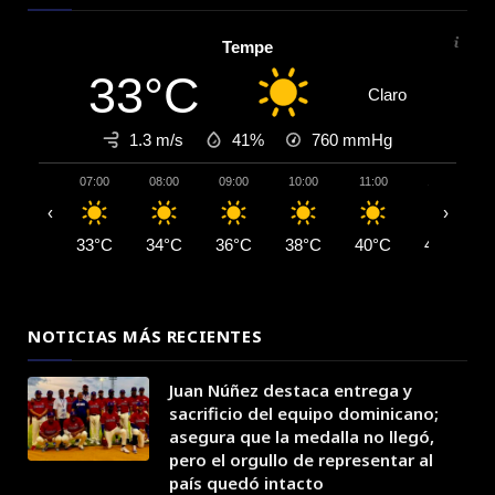
Tempe
33°C
Claro
1.3 m/s
41%
760
mmHg
07:00
08:00
09:00
10:00
11:00
12:00
‹
›
33°C
34°C
36°C
38°C
40°C
41°C
NOTICIAS MÁS RECIENTES
Juan Núñez destaca entrega y
sacrificio del equipo dominicano;
asegura que la medalla no llegó,
pero el orgullo de representar al
país quedó intacto