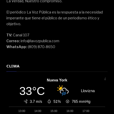
La Verdad, Nuestro compromiso.
El periódico La Voz Pública es la respuesta a la necesidad
imperante que tiene el público de un periodismo ético y
objetivo.
TV:
Canal 107
Correo:
info@lavozpublica.com
WhatsApp:
(809) 870-8650
CLIMA
Nueva York
33°C
Llovizna
3.7 m/s
51%
765
mmHg
13:00
14:00
15:00
16:00
17:00
18:00