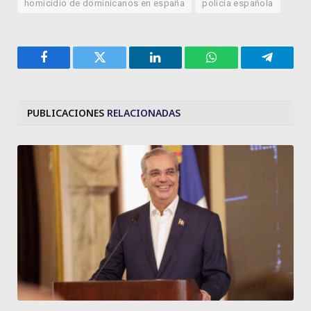
homicidio de dominicanos en españa
policia española
Facebook
Twitter
LinkedIn
WhatsApp
Telegra
PUBLICACIONES
RELACIONADAS