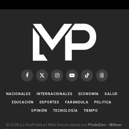
Facebook
X
Instagram
YouTube
TikTok
Threads
(Twitter)
NACIONALES
INTERNACIONALES
ECONOMÍA
SALUD
EDUCACIÓN
DEPORTES
FARÁNDULA
POLITICA
OPINIÓN
TECNOLOGÍA
TIEMPO
© 2026 La VozPública | Web Desarrollada por
PholioDev - Wilmer