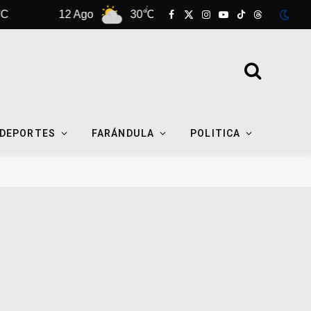
12 Ago
30°C
13 Ago
31°C
Facebook
X
Instagram
YouTube
TikTok
Threads
(Twitter)
DEPORTES
FARÁNDULA
POLITICA