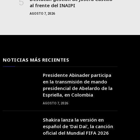
al frente del INAIPI
AGOSTO 7, 2026
NOTICIAS MÁS RECIENTES
Presidente Abinader participa
en la transmisión de mando
presidencial de Abelardo de la
Espriella, en Colombia
AGOSTO 7, 2026
18:00
19:00
20:00
21:00
22:00
23:00
00:00
Shakira lanza la versión en
español de ‘Dai Dai’, la canción
oficial del Mundial FIFA 2026
25°C
26°C
26°C
25°C
25°C
25°C
25°C