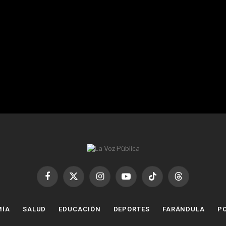
Facebook
X
Instagram
YouTube
TikTok
Threads
(Twitter)
MÍA
SALUD
EDUCACIÓN
DEPORTES
FARÁNDULA
PO