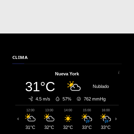
CLIMA
Nueva York
31°C
Nublado
4.5 m/s
57%
762
mmHg
12:00
13:00
14:00
15:00
16:00
17:00
‹
›
31°C
32°C
32°C
33°C
33°C
27°C