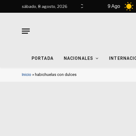
k
8 Ago
32°C
9 Ago
33°
sábado, 8 agosto, 2026
PORTADA
NACIONALES
INTERNACI
Inicio
»
habichuelas con dulces