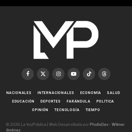
Facebook
X
Instagram
YouTube
TikTok
Threads
(Twitter)
NACIONALES
INTERNACIONALES
ECONOMÍA
SALUD
EDUCACIÓN
DEPORTES
FARÁNDULA
POLITICA
OPINIÓN
TECNOLOGÍA
TIEMPO
© 2026 La VozPública | Web Desarrollada por
PholioDev - Wilmer
Jiménez
.