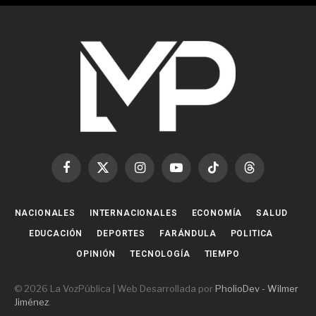
Facebook
X
Instagram
YouTube
TikTok
Threads
(Twitter)
NACIONALES
INTERNACIONALES
ECONOMÍA
SALUD
EDUCACIÓN
DEPORTES
FARÁNDULA
POLITICA
OPINIÓN
TECNOLOGÍA
TIEMPO
© 2026 La VozPública | Web Desarrollada por
PholioDev - Wilmer
Jiménez
.