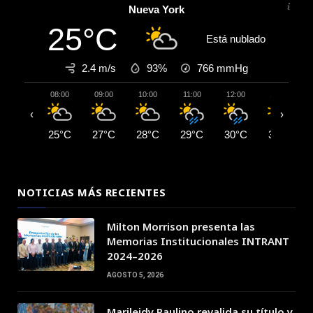
Nueva York
25°C
Está nublado
2.4 m/s
93%
766
mmHg
08:00
09:00
10:00
11:00
12:00
13:00
‹
›
25°C
27°C
28°C
29°C
30°C
31°C
NOTICIAS MÁS RECIENTES
Milton Morrison presenta las
Memorias Institucionales INTRANT
2024–2026
AGOSTO 5, 2026
Marileidy Paulino revalida su título y