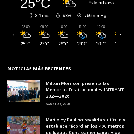
25°C
Está nublado
2.4 m/s
93%
766
mmHg
08:00
09:00
10:00
11:00
12:00
13:00
‹
›
25°C
27°C
28°C
29°C
30°C
31°C
NOTICIAS MÁS RECIENTES
Milton Morrison presenta las
Memorias Institucionales INTRANT
2024–2026
AGOSTO 5, 2026
Marileidy Paulino revalida su título y
establece récord en los 400 metros
de Juegos Centroamericanos y del