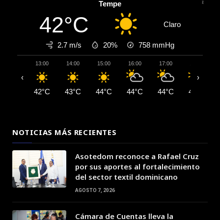
Tempe
42°C
Claro
2.7 m/s
20%
758
mmHg
13:00
14:00
15:00
16:00
17:00
18:00
‹
›
42°C
43°C
44°C
44°C
44°C
43°C
NOTICIAS MÁS RECIENTES
Asotedom reconoce a Rafael Cruz
por sus aportes al fortalecimiento
del sector textil dominicano
AGOSTO 7, 2026
Cámara de Cuentas lleva la