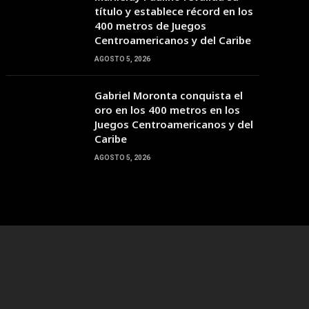
12:00
13:00
14:00
15:00
16:00
17:00
18:00
título y establece récord en los
400 metros de Juegos
Centroamericanos y del Caribe
40°C
41°C
42°C
41°C
40°C
40°C
40°C
AGOSTO 5, 2026
Gabriel Moronta conquista el
oro en los 400 metros en los
Juegos Centroamericanos y del
Caribe
AGOSTO 5, 2026