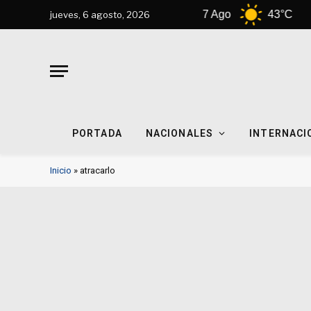
6 Ago
41°C
7 Ago
43°C
jueves, 6 agosto, 2026
PORTADA
NACIONALES
INTERNACI
Inicio
»
atracarlo