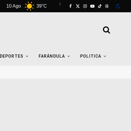
0 Ago
39°C
11 Ago
39°C
12 Ag
Facebook
X
Instagram
YouTube
TikTok
Threads
(Twitter)
DEPORTES
FARÁNDULA
POLITICA