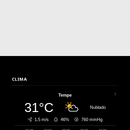
CLIMA
Tempe
31°C
Nublado
1.5 m/s
46%
760
mmHg