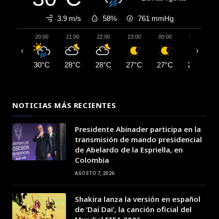
3.9 m/s
58%
761
mmHg
20:00
21:00
22:00
23:00
00:00
01:00
‹
›
30°C
28°C
28°C
27°C
27°C
26°C
NOTICIAS MÁS RECIENTES
Presidente Abinader participa en la
transmisión de mando presidencial
de Abelardo de la Espriella, en
Colombia
AGOSTO 7, 2026
Shakira lanza la versión en español
de ‘Dai Dai’, la canción oficial del