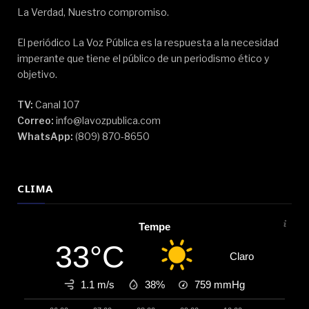
La Verdad, Nuestro compromiso.
El periódico La Voz Pública es la respuesta a la necesidad
imperante que tiene el público de un periodismo ético y
objetivo.
TV:
Canal 107
Correo:
info@lavozpublica.com
WhatsApp:
(809) 870-8650
CLIMA
Tempe
33°C
Claro
1.1 m/s
38%
759
mmHg