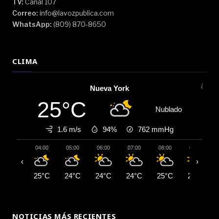
TV:
Canal 107
Correo:
info@lavozpublica.com
WhatsApp:
(809) 870-8650
CLIMA
Nueva York
25°C
Nublado
1.6 m/s
94%
762
mmHg
04:00
05:00
06:00
07:00
08:00
09:00
‹
›
25°C
24°C
24°C
24°C
25°C
27°C
NOTICIAS MÁS RECIENTES