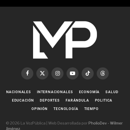
Facebook
X
Instagram
YouTube
TikTok
Threads
(Twitter)
NACIONALES
INTERNACIONALES
ECONOMÍA
SALUD
EDUCACIÓN
DEPORTES
FARÁNDULA
POLITICA
OPINIÓN
TECNOLOGÍA
TIEMPO
© 2026 La VozPública | Web Desarrollada por
PholioDev - Wilmer
Jiménez
.