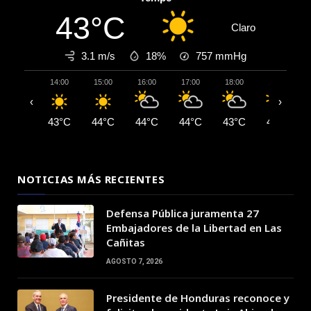
43°C
Claro
3.1 m/s
18%
757
mmHg
14:00
15:00
16:00
17:00
18:00
19:00
‹
›
43°C
44°C
44°C
44°C
43°C
42°C
NOTICIAS MÁS RECIENTES
Defensa Pública juramenta 27
Embajadores de la Libertad en Las
Cañitas
AGOSTO 7, 2026
Presidente de Honduras reconoce y