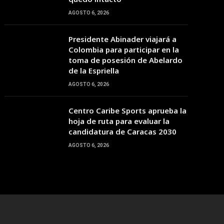
03:00
04:00
05:00
06:00
07:00
08:00
09:00
AGOSTO 6, 2026
Presidente Abinader viajará a
32°C
32°C
31°C
31°C
31°C
33°C
35°C
Colombia para participar en la
toma de posesión de Abelardo
de la Espriella
AGOSTO 6, 2026
Centro Caribe Sports aprueba la
hoja de ruta para evaluar la
candidatura de Caracas 2030
AGOSTO 6, 2026