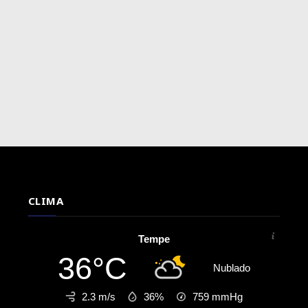
CLIMA
Tempe
36°C
Nublado
2.3 m/s
36%
759
mmHg