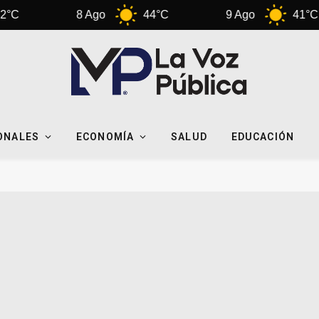
8 Ago
44°C
9 Ago
41°C
ONALES
ECONOMÍA
SALUD
EDUCACIÓN