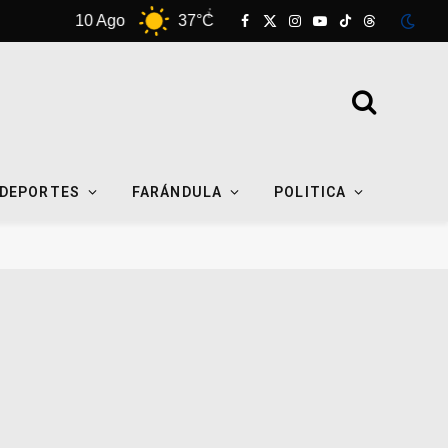
10 Ago
37°C
11 Ago
39°C
Facebook
X
Instagram
YouTube
TikTok
Threads
(Twitter)
DEPORTES
FARÁNDULA
POLITICA