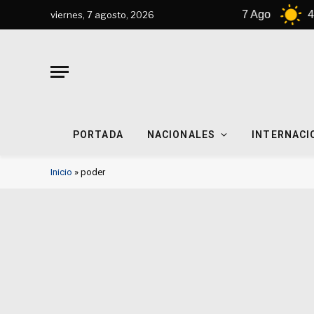
6 Ago
42°C
7 Ago
42°C
viernes, 7 agosto, 2026
PORTADA
NACIONALES
INTERNACI
Inicio
»
poder