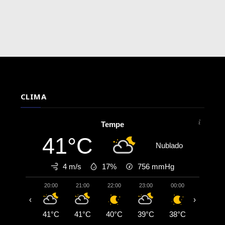
CLIMA
Tempe
41°C
Nublado
4 m/s
17%
756
mmHg
20:00
21:00
22:00
23:00
00:00
01:00
‹
›
41°C
41°C
40°C
39°C
38°C
37°C