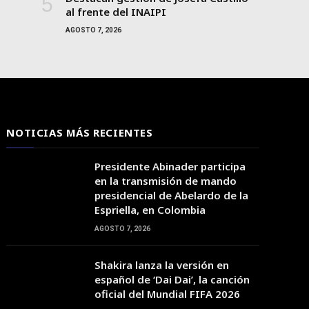
al frente del INAIPI
AGOSTO 7, 2026
NOTICIAS MÁS RECIENTES
Presidente Abinader participa
en la transmisión de mando
presidencial de Abelardo de la
Espriella, en Colombia
AGOSTO 7, 2026
02:00
03:00
04:00
05:00
06:00
07:00
08:00
Shakira lanza la versión en
español de ‘Dai Dai’, la canción
oficial del Mundial FIFA 2026
37°C
36°C
35°C
34°C
33°C
34°C
35°C