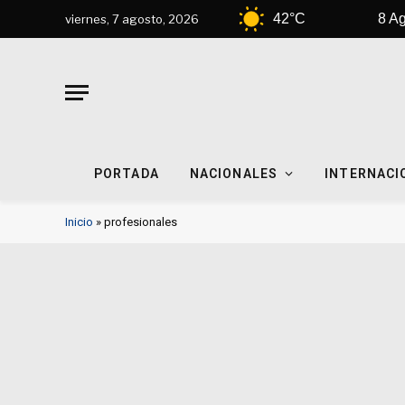
Tempe
7 Ago
42°C
8 Ago
viernes, 7 agosto, 2026
PORTADA
NACIONALES
INTERNACI
Inicio
»
profesionales