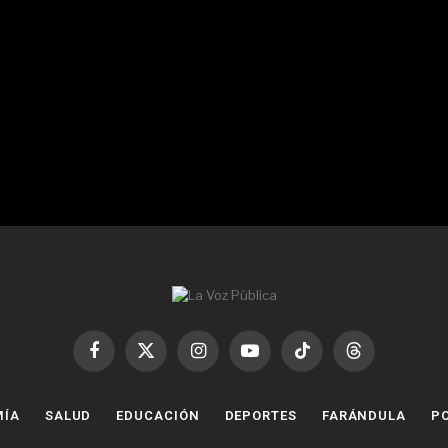
Facebook
X
Instagram
YouTube
TikTok
Threads
(Twitter)
MÍA
SALUD
EDUCACIÓN
DEPORTES
FARÁNDULA
PO