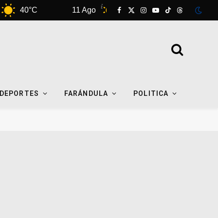
40°C
11 Ago
38°C
12 Ago
35°
Facebook
X
Instagram
YouTube
TikTok
Threads
(Twitter)
DEPORTES
FARÁNDULA
POLITICA