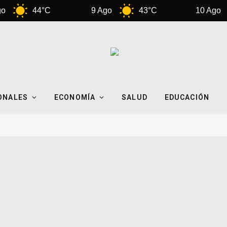
44°C
9 Ago
43°C
10 Ago
ONALES
ECONOMÍA
SALUD
EDUCACIÓN