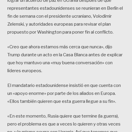
lograr un acuerdo de paz en Ucrania después de que
representantes estadounidenses se reunieran en Berlín el
fin de semana con el presidente ucraniano, Volodímir
Zelenski, y autoridades europeas para revisar el plan
propuesto por Washington para poner fin al conflicto.
«Creo que ahora estamos más cerca que nunca», dijo
Trump durante un acto en la Casa Blanca antes de explicar
que hoy mantuvo una «muy buena conversación» con
líderes europeos.
El mandatario estadounidense insistió en que cuenta con
un «apoyo enorme» por parte de los aliados en Europa.
«Ellos también quieren que esta guerra llegue a su fin».
«En este momento, Rusia quiere que termine (la guerra),
pero el problema es que a veces lo quieren y otras veces
no, y lo mismo ocurre con Ucrania. Así que tenemos que