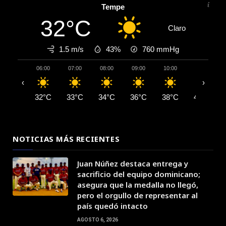
Tempe
32°C
Claro
1.5 m/s
43%
760
mmHg
06:00
07:00
08:00
09:00
10:00
11:00
‹
›
32°C
33°C
34°C
36°C
38°C
40°C
NOTICIAS MÁS RECIENTES
Juan Núñez destaca entrega y
sacrificio del equipo dominicano;
asegura que la medalla no llegó,
pero el orgullo de representar al
país quedó intacto
AGOSTO 6, 2026