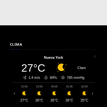
CLIMA
Nueva York
27°C
Claro
1.4 m/s
84%
765
mmHg
22:00
23:00
00:00
01:00
02:00
03:00
‹
›
27°C
26°C
26°C
26°C
25°C
25°C