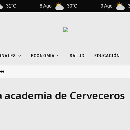
C
8 Ago
30°C
9 Ago
31°C
ONALES
ECONOMÍA
SALUD
EDUCACIÓN
kee
a academia de Cerveceros