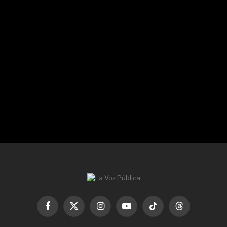
Facebook
X
Instagram
YouTube
TikTok
Threads
(Twitter)