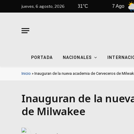
k
6 Ago
31°C
7 Ago
31°
jueves, 6 agosto, 2026
PORTADA
NACIONALES
INTERNACI
Inicio
»
Inauguran de la nueva academia de Cerveceros de Milwa
Inauguran de la nuev
de Milwakee