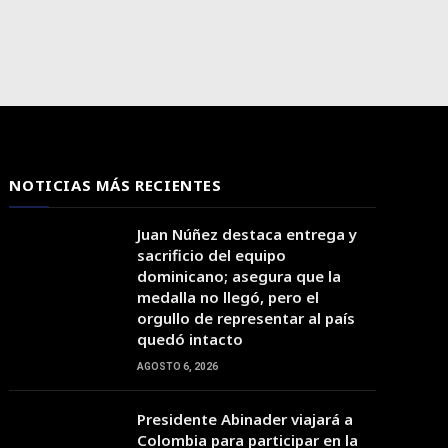
NOTICIAS MÁS RECIENTES
Juan Núñez destaca entrega y
sacrificio del equipo
dominicano; asegura que la
medalla no llegó, pero el
orgullo de representar al país
quedó intacto
04:00
05:00
06:00
07:00
08:00
09:00
10:00
AGOSTO 6, 2026
Presidente Abinader viajará a
25°C
24°C
24°C
24°C
26°C
27°C
29°C
Colombia para participar en la