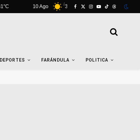
10 Ago
31°C
11 Ago
32°C
Facebook
X
Instagram
YouTube
TikTok
Threads
(Twitter)
DEPORTES
FARÁNDULA
POLITICA