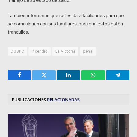
manejo de su estado de salud.
También, informaron que se les dará facilidades para que
se comuniquen con sus familiares, para que estos estén
tranquilos.
DGSPC
incendio
La Victoria
penal
Facebook
Twitter
LinkedIn
WhatsApp
Telegra
PUBLICACIONES
RELACIONADAS