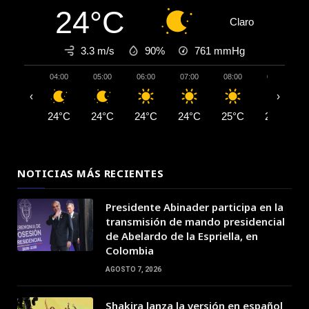
24°C
Claro
3.3 m/s
90%
761
mmHg
04:00
05:00
06:00
07:00
08:00
09:00
‹
›
24°C
24°C
24°C
24°C
25°C
27°C
NOTICIAS MÁS RECIENTES
Presidente Abinader participa en la
transmisión de mando presidencial
de Abelardo de la Espriella, en
Colombia
AGOSTO 7, 2026
Shakira lanza la versión en español