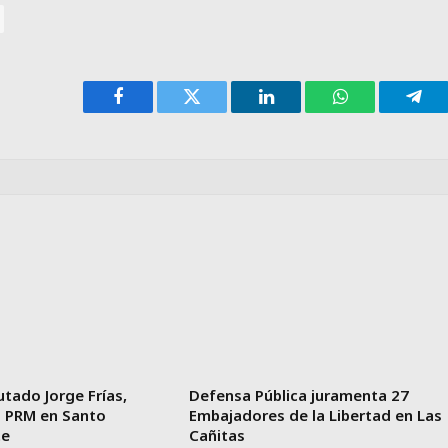
Facebook
Twitter
LinkedIn
WhatsApp
Tele
utado Jorge Frías,
Defensa Pública juramenta 27
l PRM en Santo
Embajadores de la Libertad en Las
te
Cañitas