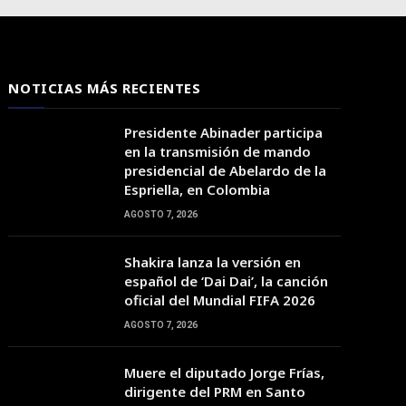
NOTICIAS MÁS RECIENTES
Presidente Abinader participa
en la transmisión de mando
presidencial de Abelardo de la
Espriella, en Colombia
AGOSTO 7, 2026
08:00
09:00
10:00
11:00
12:00
13:00
14:00
Shakira lanza la versión en
español de ‘Dai Dai’, la canción
oficial del Mundial FIFA 2026
35°C
37°C
38°C
39°C
41°C
42°C
43°C
AGOSTO 7, 2026
Muere el diputado Jorge Frías,
dirigente del PRM en Santo