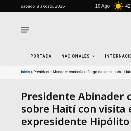
9 Ago
42°C
10 Ago
42°C
sábado, 8 agosto, 2026
PORTADA
NACIONALES
INTERNACI
Inicio
»
Presidente Abinader continúa diálogo nacional sobre Haití 
Presidente Abinader c
sobre Haití con visita 
expresidente Hipólito