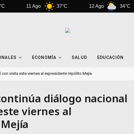
11 Ago
37°C
12 Ago
34°C
ONALES
ECONOMÍA
SALUD
EDUCACIÓN
con visita este viernes al expresidente Hipólito Mejía
ontinúa diálogo nacional
este viernes al
 Mejía