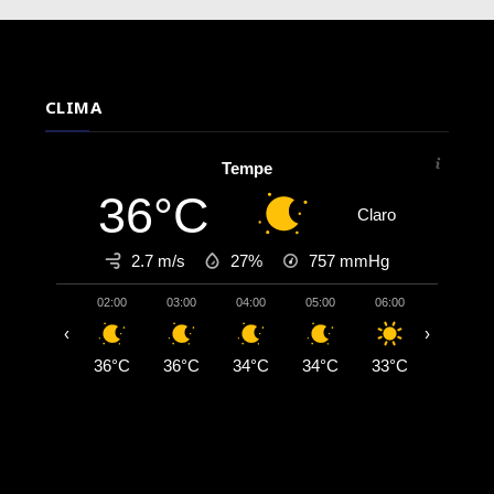
CLIMA
Tempe
36°C
Claro
2.7 m/s
27%
757
mmHg
02:00
03:00
04:00
05:00
06:00
07:00
‹
›
36°C
36°C
34°C
34°C
33°C
34°C