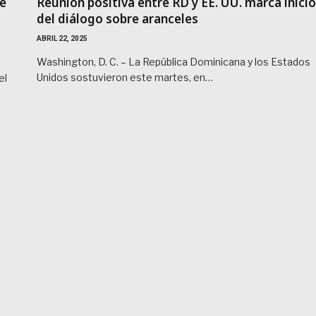
re
Reunión positiva entre RD y EE. UU. marca inicio
del diálogo sobre aranceles
ABRIL 22, 2025
Washington, D. C. – La República Dominicana y los Estados
Unidos sostuvieron este martes, en…
el