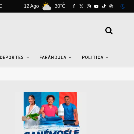
 Ago
30°C
13 Ago
32°C
14 Ag
Facebook
X
Instagram
YouTube
TikTok
Threads
(Twitter)
DEPORTES
FARÁNDULA
POLITICA