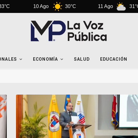
10 Ago
30°C
11 Ago
31°C
12
ONALES
ECONOMÍA
SALUD
EDUCACIÓN