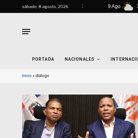
8 Ago
31°C
9 Ago
33°C
sábado, 8 agosto, 2026
PORTADA
NACIONALES
INTERNACI
Inicio
»
diálogo