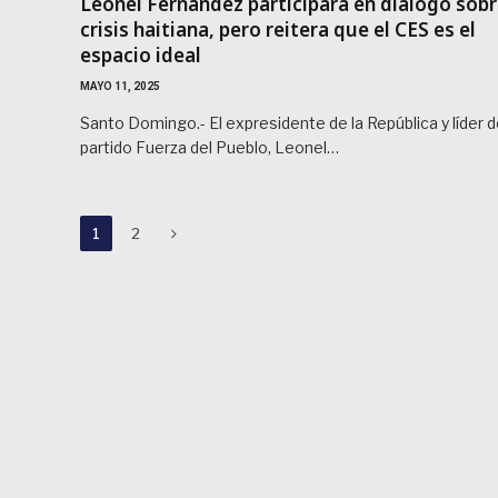
Leonel Fernández participará en diálogo sob
crisis haitiana, pero reitera que el CES es el
espacio ideal
MAYO 11, 2025
Santo Domingo.- El expresidente de la República y líder d
partido Fuerza del Pueblo, Leonel…
Next
1
2