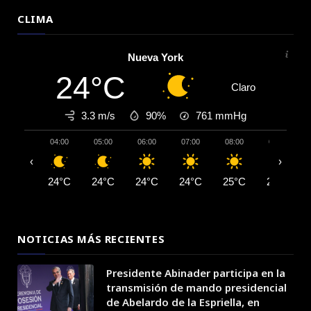
CLIMA
Nueva York
24°C
Claro
3.3 m/s
90%
761
mmHg
04:00
05:00
06:00
07:00
08:00
09:00
‹
›
24°C
24°C
24°C
24°C
25°C
27°C
NOTICIAS MÁS RECIENTES
Presidente Abinader participa en la
transmisión de mando presidencial
de Abelardo de la Espriella, en