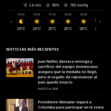
1.6 m/s
95%
765
mmHg
05:00
06:00
07:00
08:00
09:00
10:00
‹
›
24°C
24°C
25°C
26°C
28°C
29°C
NOTICIAS MÁS RECIENTES
Juan Núñez destaca entrega y
sacrificio del equipo dominicano;
asegura que la medalla no llegó,
pero el orgullo de representar al
país quedó intacto
AGOSTO 6, 2026
Presidente Abinader viajará a
Colombia para participar en la toma