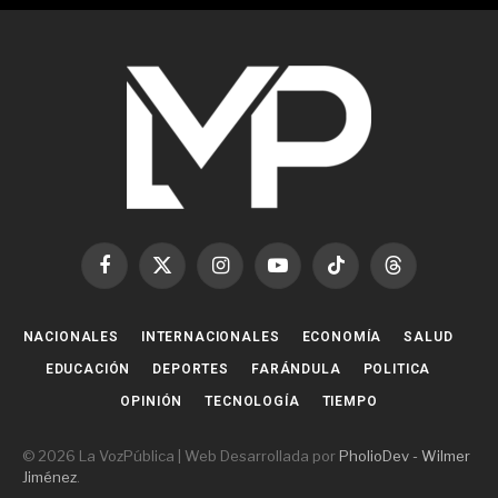
Facebook
X
Instagram
YouTube
TikTok
Threads
(Twitter)
NACIONALES
INTERNACIONALES
ECONOMÍA
SALUD
EDUCACIÓN
DEPORTES
FARÁNDULA
POLITICA
OPINIÓN
TECNOLOGÍA
TIEMPO
© 2026 La VozPública | Web Desarrollada por
PholioDev - Wilmer
Jiménez
.