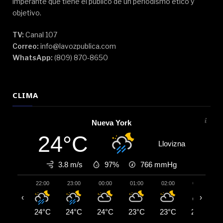
imperante que tiene el público de un periodismo ético y
objetivo.
TV:
Canal 107
Correo:
info@lavozpublica.com
WhatsApp:
(809) 870-8650
CLIMA
Nueva York
24°C
Llovizna
3.8 m/s
97%
766
mmHg
22:00
23:00
00:00
01:00
02:00
03:00
‹
›
24°C
24°C
24°C
23°C
23°C
23°C